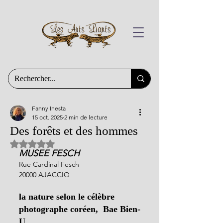
Fanny Inesta
15 oct. 2025
2 min de lecture
Des forêts et des hommes
Noté NaN étoiles sur 5.
MUSEE FESCH 
Rue Cardinal Fesch
20000 AJACCIO
la nature selon le célèbre 
photographe coréen,  Bae Bien-
U