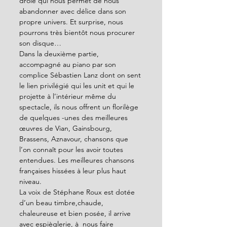
drôle qui nous permet de nous 
abandonner avec délice dans son 
propre univers. Et surprise, nous 
pourrons très bientôt nous procurer 
son disque…
Dans la deuxième partie, 
accompagné au piano par son 
complice Sébastien Lanz dont on sent 
le lien privilégié qui les unit et qui le 
projette à l’intérieur même du 
spectacle, ils nous offrent un florilège 
de quelques -unes des meilleures 
œuvres de Vian, Gainsbourg, 
Brassens, Aznavour, chansons que 
l’on connaît pour les avoir toutes 
entendues. Les meilleures chansons 
françaises hissées à leur plus haut 
niveau.
La voix de Stéphane Roux est dotée 
d’un beau timbre,chaude, 
chaleureuse et bien posée, il arrive 
avec espièglerie, à  nous faire 