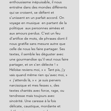
enthousiasme inépuisable, il nous 
entraîne dans des mondes différents 
qui se croisent, se défient et 
s’unissent en un parfait accord. On 
voyage en musique  en partant de la 
politique  aux personnes aimées et 
aux amours perdus. C’est un feu 
d’artifice de mots, de phrases dont il 
nous gratifie sans mesure autre que 
celle de nous les faire partager. Ses 
textes, il semble les déguster avec 
une gourmandise qu’il veut nous faire 
partager, et on s’en délecte ! «  
Héloïse reviens moi, » «  Tant pis, j’y 
vais quand même rien qu’avec moi, » 
«  j’attends là, » «  je suis pervers 
narcissique et mes fesses », des 
textes chantés avec force, rage, ou 
tendresse mais toujours avec 
sincérité. Une caresse à la fois 
délicate, caustique, mordante et 